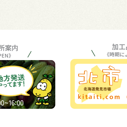
加工
所案内
《時期に
PEN》