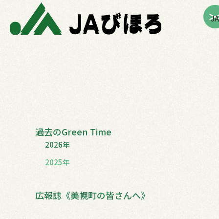
内
J
容
を
ス
キ
ッ
プ
過去のGreen Time
2026年
2025年
広報誌《美幌町の皆さんへ》