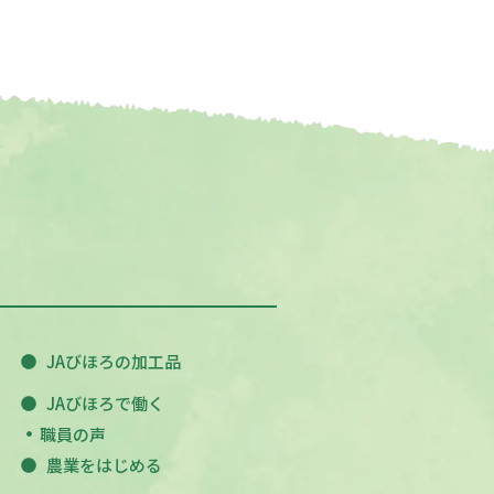
JAびほろの加工品
JAびほろで働く
職員の声
農業をはじめる