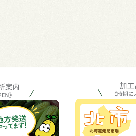
加工
所案内
《時期に
PEN》