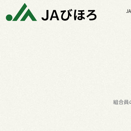
内
J
容
を
ス
キ
ッ
プ
組合員