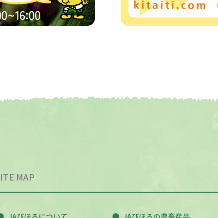
ITE MAP
JAびほろについて
JAびほろの農畜産品