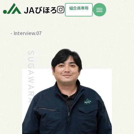
内
Instagram
組合員専用
容
を
ス
- Interview.07
キ
ッ
プ