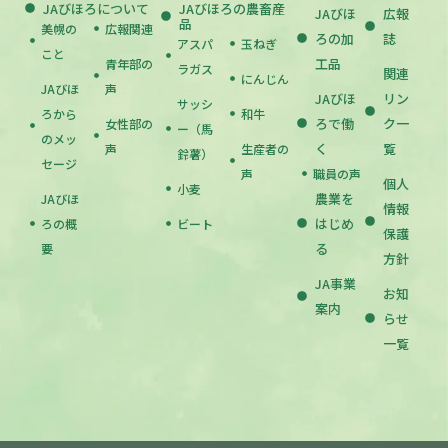
JAびほろについて
JAびほろの農畜産
JAびほ
広報
品
美幌の
広報関連
ろの加
誌
アスパ
玉ねぎ
こと
工品
青年部の
ラガス
関連
にんじん
JAびほ
声
JAびほ
リン
サッシ
ろから
和牛
ろで働
ク一
女性部の
ー（馬
のメッ
く
覧
声
生産者の
鈴薯）
セージ
声
職員の声
個人
小麦
農業を
JAびほ
情報
はじめ
ろの概
ビート
保護
る
要
方針
JA事業
お知
案内
らせ
一覧