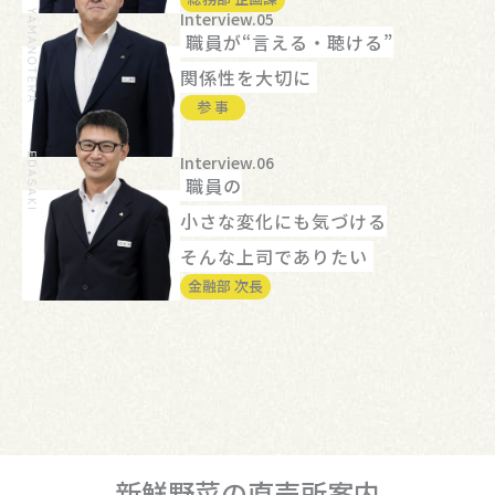
Interview.05
職員が“言える・聴ける”
関係性を大切に
参 事
Interview.06
職員の
小さな変化にも気づける
そんな上司でありたい
金融部 次長
新鮮野菜の直売所案内