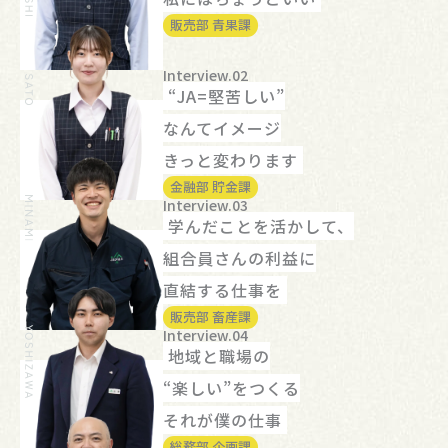
販売部 青果課
Interview.02
“JA=堅苦しい”
なんてイメージ
きっと変わります
金融部 貯金課
Interview.03
学んだことを活かして、
組合員さんの利益に
直結する仕事を
販売部 畜産課
Interview.04
地域と職場の
“楽しい”をつくる
それが僕の仕事
総務部 企画課