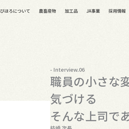
Aびほろについて
農畜産物
加工品
JA事業
採用情報
- Interview.06
職員の小さな
気づける
そんな上司で
枝崎 次長