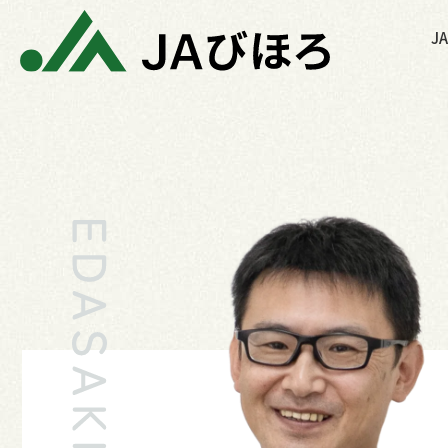
内
J
容
を
ス
キ
ッ
プ