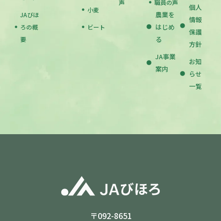
声
職員の声
個人
小麦
農業を
JAびほ
情報
はじめ
ろの概
ビート
保護
る
要
方針
JA事業
お知
案内
らせ
一覧
〒092-8651