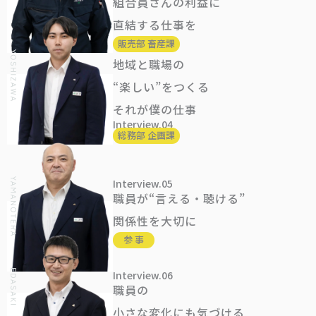
組合員さんの利益に
直結する仕事を
販売部 畜産課
地域と職場の
“楽しい”をつくる
それが僕の仕事
Interview.04
総務部 企画課
Interview.05
職員が“言える・聴ける”
関係性を大切に
参 事
Interview.06
職員の
小さな変化にも気づける