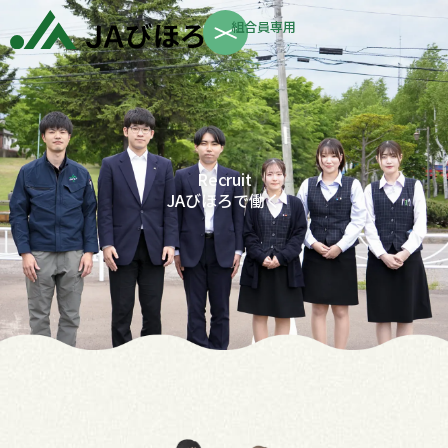
内
Instagram
組合員専用
容
を
ス
キ
ッ
Recruit
プ
JAびほろで働く