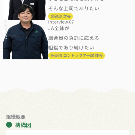
そんな上司でありたい
金融部 次長
Interview.07
JA全体が
組合員の負託に応える
組織であり続けたい
販売部 コントラクター課 課長
組織概要
機構図