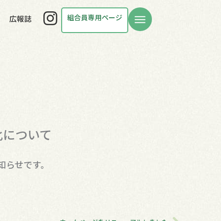
Instagram
組合員専用ページ
広報誌
化について
知らせです。
Next