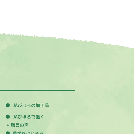
JAびほろの加工品
JAびほろで働く
職員の声
農業をはじめる