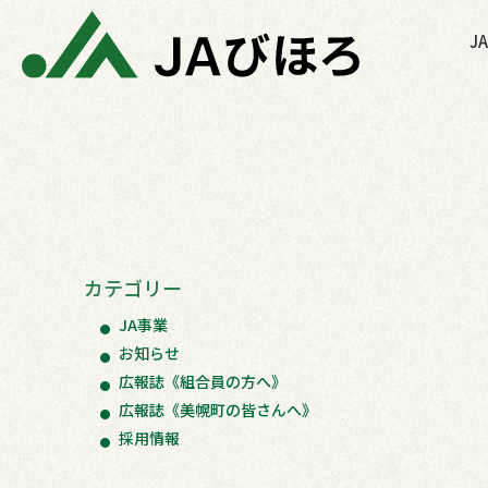
内
J
容
を
ス
キ
ッ
プ
カテゴリー
JA事業
お知らせ
広報誌《組合員の方へ》
広報誌《美幌町の皆さんへ》
採用情報