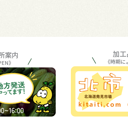
加工
所案内
《時期に
PEN》