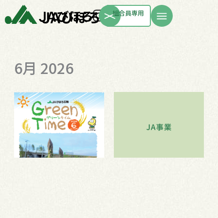
内
Instagram
組合員専用
容
を
ス
6月 2026
キ
ッ
プ