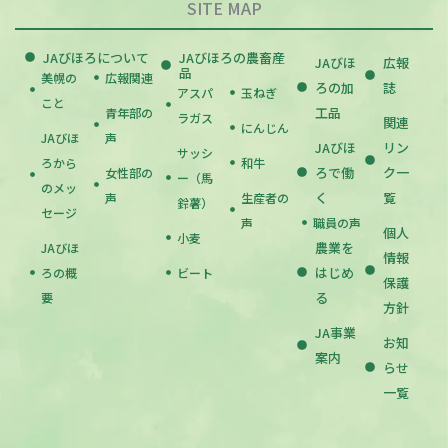
SITE MAP
JAびほろについて
JAびほろの農畜産
JAびほ
広報
品
美幌の
広報関連
ろの加
誌
アスパ
玉ねぎ
こと
工品
青年部の
ラガス
関連
にんじん
JAびほ
声
JAびほ
リン
サッシ
ろから
和牛
ろで働
ク一
女性部の
ー（馬
のメッ
く
覧
声
生産者の
鈴薯）
セージ
声
職員の声
個人
小麦
農業を
JAびほ
情報
はじめ
ろの概
ビート
保護
る
要
方針
JA事業
お知
案内
らせ
一覧