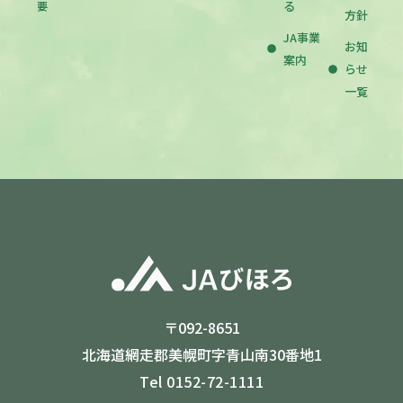
る
要
方針
JA事業
お知
案内
らせ
一覧
〒092-8651
北海道網走郡美幌町字青山南30番地1
Tel 0152-72-1111