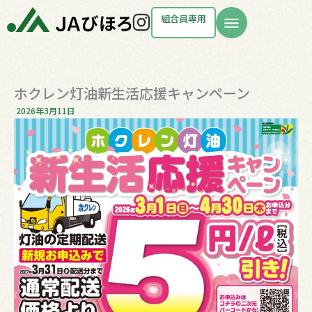
内
Instagram
組合員専用
容
を
ス
ホクレン灯油新生活応援キャンペーン
キ
2026年3月11日
ッ
プ