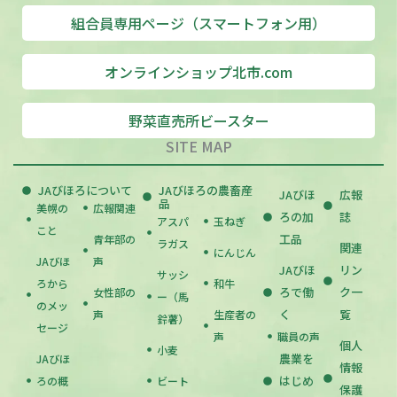
組合員専用ページ（スマートフォン用）
オンラインショップ北市.com
野菜直売所ビースター
SITE MAP
JAびほろについて
JAびほろの農畜産
JAびほ
広報
品
美幌の
広報関連
ろの加
誌
アスパ
玉ねぎ
こと
工品
青年部の
ラガス
関連
にんじん
JAびほ
声
JAびほ
リン
サッシ
ろから
和牛
ろで働
ク一
女性部の
ー（馬
のメッ
く
覧
声
生産者の
鈴薯）
セージ
声
職員の声
個人
小麦
農業を
JAびほ
情報
はじめ
ろの概
ビート
保護